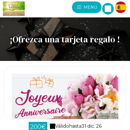
MENÚ
¡Ofrezca una tarjeta regalo !
200€
Válido
hasta
31 dic. 26