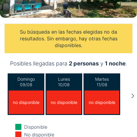
Su búsqueda en las fechas elegidas no da
resultados. Sin embargo, hay otras fechas
disponibles.
Posibles llegadas para
2 personas
y
1 noche
.
Domingo
Lunes
Martes
09/08
10/08
11/08
no disponible
no disponible
no disponible
Miércoles
Jueves
Viernes
Disponible
12/08
13/08
14/08
No disponible