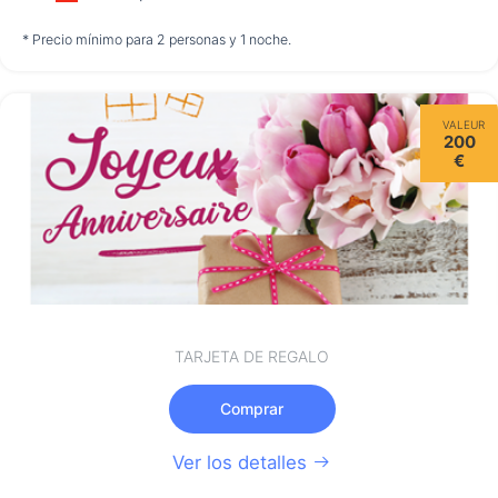
no disponible
no disponible
no disponible
* Precio mínimo para 2 personas y 1 noche.
Sábado
VALEUR
15/08
200
€
no disponible
TARJETA DE REGALO
Comprar
Ver los detalles